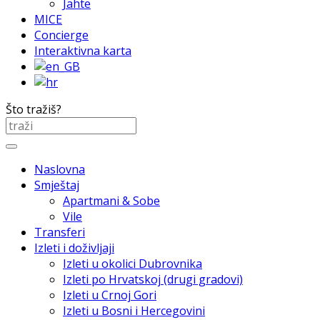
Jahte
MICE
Concierge
Interaktivna karta
Što tražiš?
Naslovna
Smještaj
Apartmani & Sobe
Vile
Transferi
Izleti i doživljaji
Izleti u okolici Dubrovnika
Izleti po Hrvatskoj (drugi gradovi)
Izleti u Crnoj Gori
Izleti u Bosni i Hercegovini