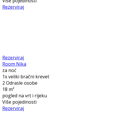
Više pojedinosti
Rezerviraj
Rezerviraj
Room Nika
za noć
1x veliki bračni krevet
2 Odrasle osobe
18 m²
pogled na vrt i rijeku
Više pojedinosti
Rezerviraj