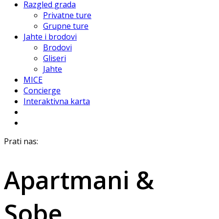
Razgled grada
Privatne ture
Grupne ture
Jahte i brodovi
Brodovi
Gliseri
Jahte
MICE
Concierge
Interaktivna karta
Prati nas:
Apartmani &
Sobe