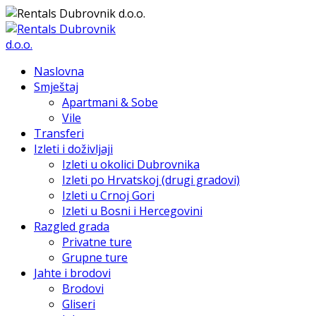
Naslovna
Smještaj
Apartmani & Sobe
Vile
Transferi
Izleti i doživljaji
Izleti u okolici Dubrovnika
Izleti po Hrvatskoj (drugi gradovi)
Izleti u Crnoj Gori
Izleti u Bosni i Hercegovini
Razgled grada
Privatne ture
Grupne ture
Jahte i brodovi
Brodovi
Gliseri