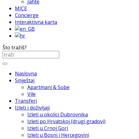
Jahte
MICE
Concierge
Interaktivna karta
Što tražiš?
Naslovna
Smještaj
Apartmani & Sobe
Vile
Transferi
Izleti i doživljaji
Izleti u okolici Dubrovnika
Izleti po Hrvatskoj (drugi gradovi)
Izleti u Crnoj Gori
Izleti u Bosni i Hercegovini