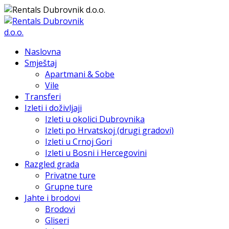
Naslovna
Smještaj
Apartmani & Sobe
Vile
Transferi
Izleti i doživljaji
Izleti u okolici Dubrovnika
Izleti po Hrvatskoj (drugi gradovi)
Izleti u Crnoj Gori
Izleti u Bosni i Hercegovini
Razgled grada
Privatne ture
Grupne ture
Jahte i brodovi
Brodovi
Gliseri