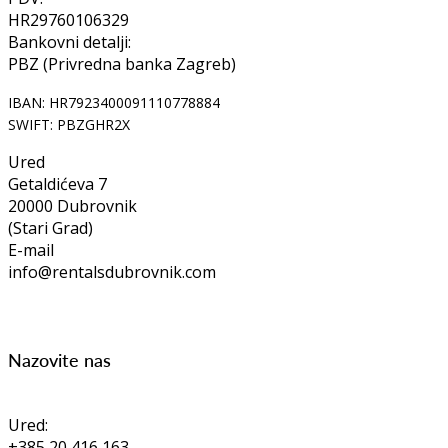
HR29760106329
Bankovni detalji:
PBZ (Privredna banka Zagreb)
IBAN: HR7923400091110778884
SWIFT: PBZGHR2X
Ured
Getaldićeva 7
20000 Dubrovnik
(Stari Grad)
E-mail
info@rentalsdubrovnik.com
Nazovite nas
Ured:
+385 20 416 163