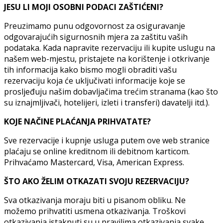
JESU LI MOJI OSOBNI PODACI ZAŠTIĆENI?
Preuzimamo punu odgovornost za osiguravanje
odgovarajućih sigurnosnih mjera za zaštitu vaših
podataka. Kada napravite rezervaciju ili kupite uslugu na
našem web-mjestu, pristajete na korištenje i otkrivanje
tih informacija kako bismo mogli obraditi vašu
rezervaciju koja će uključivati informacije koje se
prosljeđuju našim dobavljačima trećim stranama (kao što
su iznajmljivači, hotelijeri, izleti i transferi) davatelji itd.).
KOJE NAČINE PLAĆANJA PRIHVATATE?
Sve rezervacije i kupnje usluga putem ove web stranice
plaćaju se online kreditnom ili debitnom karticom.
Prihvaćamo Mastercard, Visa, American Express.
ŠTO AKO ŽELIM OTKAZATI SVOJU REZERVACIJU?
Sva otkazivanja moraju biti u pisanom obliku. Ne
možemo prihvatiti usmena otkazivanja. Troškovi
otkazivanja istaknuti su u pravilima otkazivanja svake