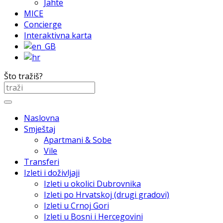
Jahte
MICE
Concierge
Interaktivna karta
Što tražiš?
Naslovna
Smještaj
Apartmani & Sobe
Vile
Transferi
Izleti i doživljaji
Izleti u okolici Dubrovnika
Izleti po Hrvatskoj (drugi gradovi)
Izleti u Crnoj Gori
Izleti u Bosni i Hercegovini