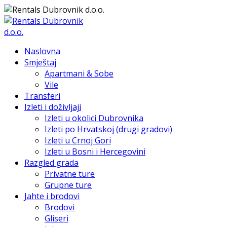
Naslovna
Smještaj
Apartmani & Sobe
Vile
Transferi
Izleti i doživljaji
Izleti u okolici Dubrovnika
Izleti po Hrvatskoj (drugi gradovi)
Izleti u Crnoj Gori
Izleti u Bosni i Hercegovini
Razgled grada
Privatne ture
Grupne ture
Jahte i brodovi
Brodovi
Gliseri