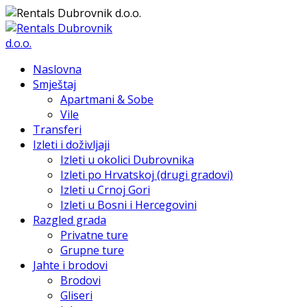
Naslovna
Smještaj
Apartmani & Sobe
Vile
Transferi
Izleti i doživljaji
Izleti u okolici Dubrovnika
Izleti po Hrvatskoj (drugi gradovi)
Izleti u Crnoj Gori
Izleti u Bosni i Hercegovini
Razgled grada
Privatne ture
Grupne ture
Jahte i brodovi
Brodovi
Gliseri