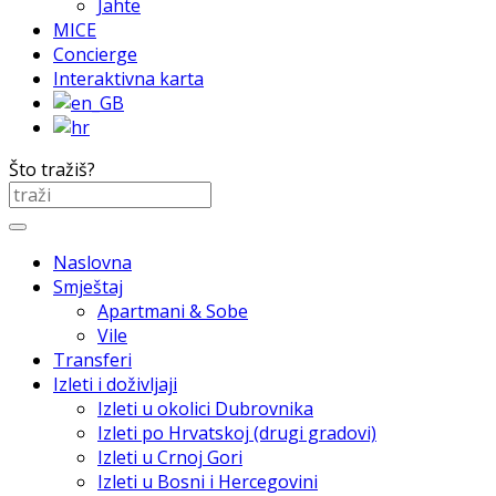
Jahte
MICE
Concierge
Interaktivna karta
Što tražiš?
Naslovna
Smještaj
Apartmani & Sobe
Vile
Transferi
Izleti i doživljaji
Izleti u okolici Dubrovnika
Izleti po Hrvatskoj (drugi gradovi)
Izleti u Crnoj Gori
Izleti u Bosni i Hercegovini