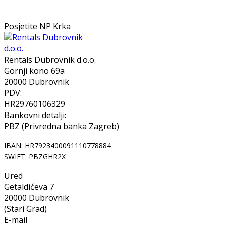
Posjetite NP Krka
Rentals Dubrovnik d.o.o.
Gornji kono 69a
20000 Dubrovnik
PDV:
HR29760106329
Bankovni detalji:
PBZ (Privredna banka Zagreb)
IBAN: HR7923400091110778884
SWIFT: PBZGHR2X
Ured
Getaldićeva 7
20000 Dubrovnik
(Stari Grad)
E-mail