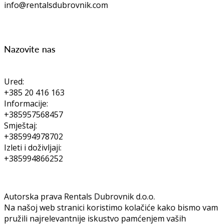
info@rentalsdubrovnik.com
Nazovite nas
Ured:
+385 20 416 163
Informacije:
+385957568457
Smještaj:
+385994978702
Izleti i doživljaji:
+385994866252
Autorska prava Rentals Dubrovnik d.o.o.
Na našoj web stranici koristimo kolačiće kako bismo vam
pružili najrelevantnije iskustvo pamćenjem vaših