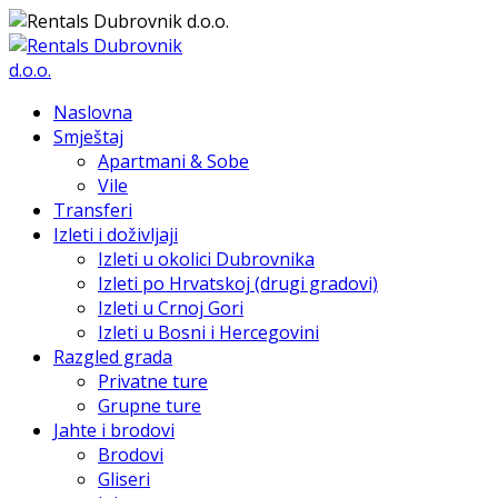
Naslovna
Smještaj
Apartmani & Sobe
Vile
Transferi
Izleti i doživljaji
Izleti u okolici Dubrovnika
Izleti po Hrvatskoj (drugi gradovi)
Izleti u Crnoj Gori
Izleti u Bosni i Hercegovini
Razgled grada
Privatne ture
Grupne ture
Jahte i brodovi
Brodovi
Gliseri