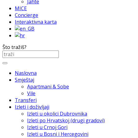
Jahte
MICE
Concierge
Interaktivna karta
Što tražiš?
Naslovna
Smještaj
Apartmani & Sobe
Vile
Transferi
Izleti i doživljaji
Izleti u okolici Dubrovnika
Izleti po Hrvatskoj (drugi gradovi)
Izleti u Crnoj Gori
Izleti u Bosni i Hercegovini