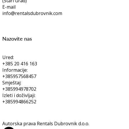
(Stari Grad)
E-mail
info@rentalsdubrovnik.com
Nazovite nas
Ured:
+385 20 416 163
Informacije:
+385957568457
Smještaj:
+385994978702
Izleti i doživljaji:
+385994866252
Autorska prava Rentals Dubrovnik d.o.o.