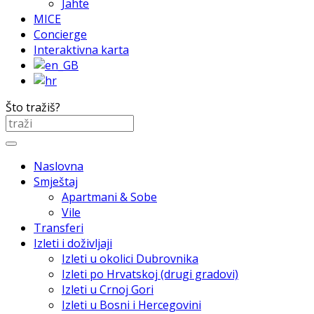
Jahte
MICE
Concierge
Interaktivna karta
Što tražiš?
Naslovna
Smještaj
Apartmani & Sobe
Vile
Transferi
Izleti i doživljaji
Izleti u okolici Dubrovnika
Izleti po Hrvatskoj (drugi gradovi)
Izleti u Crnoj Gori
Izleti u Bosni i Hercegovini