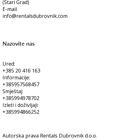
(Stari Grad)
E-mail
info@rentalsdubrovnik.com
Nazovite nas
Ured:
+385 20 416 163
Informacije:
+385957568457
Smještaj:
+385994978702
Izleti i doživljaji:
+385994866252
Autorska prava Rentals Dubrovnik d.o.o.