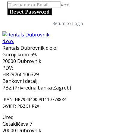
face
Return to Login
Rentals Dubrovnik d.o.o.
Gornji kono 69a
20000 Dubrovnik
PDV:
HR29760106329
Bankovni detalji:
PBZ (Privredna banka Zagreb)
IBAN: HR7923400091110778884
SWIFT: PBZGHR2X
Ured
Getaldićeva 7
20000 Dubrovnik