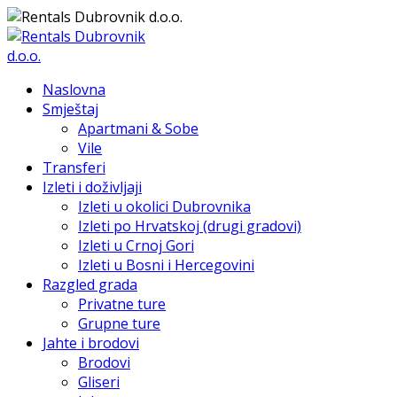
Naslovna
Smještaj
Apartmani & Sobe
Vile
Transferi
Izleti i doživljaji
Izleti u okolici Dubrovnika
Izleti po Hrvatskoj (drugi gradovi)
Izleti u Crnoj Gori
Izleti u Bosni i Hercegovini
Razgled grada
Privatne ture
Grupne ture
Jahte i brodovi
Brodovi
Gliseri