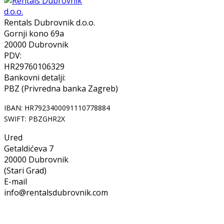
Rentals Dubrovnik d.o.o.
Gornji kono 69a
20000 Dubrovnik
PDV:
HR29760106329
Bankovni detalji:
PBZ (Privredna banka Zagreb)
IBAN: HR7923400091110778884
SWIFT: PBZGHR2X
Ured
Getaldićeva 7
20000 Dubrovnik
(Stari Grad)
E-mail
info@rentalsdubrovnik.com