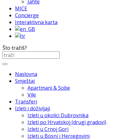
Jahte
MICE
Concierge
Interaktivna karta
Što tražiš?
Naslovna
Smještaj
Apartmani & Sobe
Vile
Transferi
Izleti i doživljaji
Izleti u okolici Dubrovnika
Izleti po Hrvatskoj (drugi gradovi)
Izleti u Crnoj Gori
Izleti u Bosni i Hercegovini