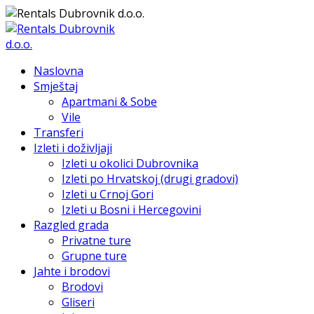
Naslovna
Smještaj
Apartmani & Sobe
Vile
Transferi
Izleti i doživljaji
Izleti u okolici Dubrovnika
Izleti po Hrvatskoj (drugi gradovi)
Izleti u Crnoj Gori
Izleti u Bosni i Hercegovini
Razgled grada
Privatne ture
Grupne ture
Jahte i brodovi
Brodovi
Gliseri